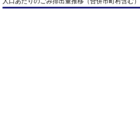
人口あたりのごみ排出量推移（合併市町村含む）