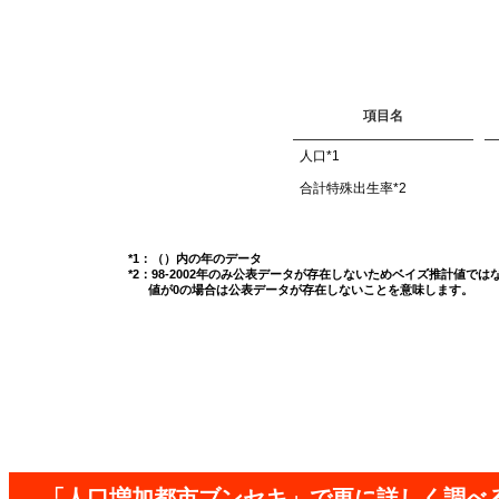
項目名
人口
*1
合計特殊出生率
*2
*1：（）内の年のデータ
*2：98-2002年のみ公表データが存在しないためベイズ推計値で
値が0の場合は公表データが存在しないことを意味します。
「人口増加都市ブンセキ」で更に詳しく調べ