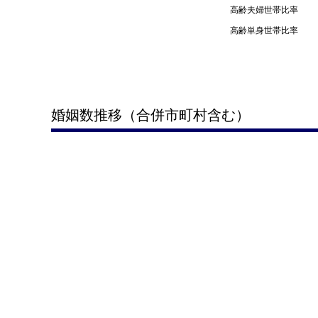
高齢夫婦世帯比率
高齢単身世帯比率
婚姻数推移（合併市町村含む）