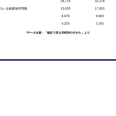
28,714
32,378
員のいる核家族世帯数
13,635
17,603
6,679
8,683
5,253
7,242
*データ出典：「統計で見る市町村のすがた」より