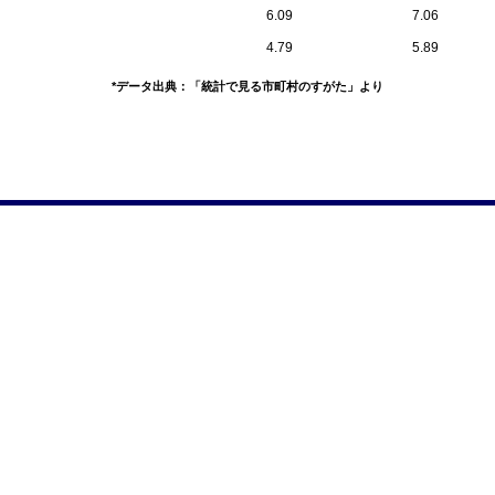
6.09
7.06
4.79
5.89
*データ出典：「統計で見る市町村のすがた」より