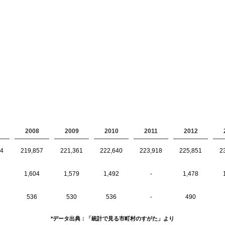
2008
2009
2010
2011
2012
34
219,857
221,361
222,640
223,918
225,851
2
1,604
1,579
1,492
-
1,478
536
530
536
-
490
*データ出典：「統計で見る市町村のすがた」より