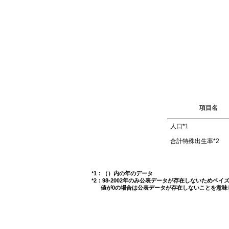
項目名
人口
*1
合計特殊出生率
*2
*1：（）内の年のデータ
*2：98-2002年のみ公表データが存在しないためベ
値が0の場合は公表データが存在しないことを意味