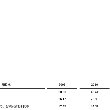
項目名
2005
2010
50.53
46.41
26.17
26.33
員のいる核家族世帯比率
12.43
14.31