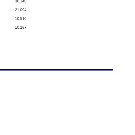
36,140
21,094
10,510
10,287