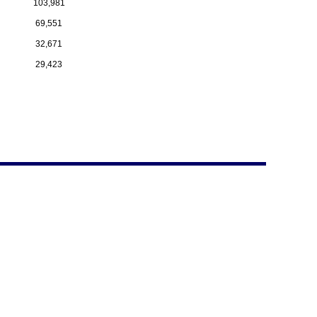
103,981
69,551
32,671
29,423