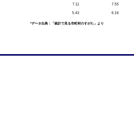
7.11
7.55
5.43
6.16
*データ出典：「統計で見る市町村のすがた」より