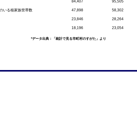
84,407
95,505
員のいる核家族世帯数
47,898
58,302
23,846
28,264
18,196
23,054
*データ出典：「統計で見る市町村のすがた」より