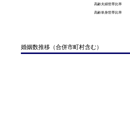
高齢夫婦世帯比率
高齢単身世帯比率
婚姻数推移（合併市町村含む）