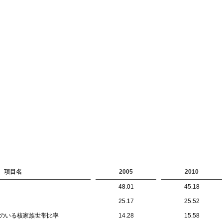
項目名
2005
2010
48.01
45.18
25.17
25.52
員のいる核家族世帯比率
14.28
15.58