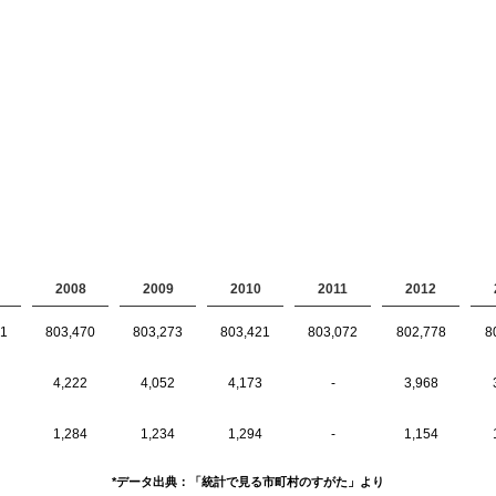
2008
2009
2010
2011
2012
91
803,470
803,273
803,421
803,072
802,778
8
4,222
4,052
4,173
-
3,968
1,284
1,234
1,294
-
1,154
*データ出典：「統計で見る市町村のすがた」より