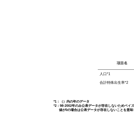
項目名
人口
*1
合計特殊出生率
*2
*1：（）内の年のデータ
*2：98-2002年のみ公表データが存在しないためベ
値が0の場合は公表データが存在しないことを意味