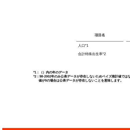
項目名
人口
*1
合計特殊出生率
*2
*1：（）内の年のデータ
*2：98-2002年のみ公表データが存在しないためベイズ推計値で
値が0の場合は公表データが存在しないことを意味します。