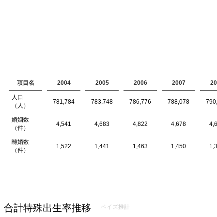
項目名
2004
2005
2006
2007
20
人口
781,784
783,748
786,776
788,078
790
（人）
婚姻数
4,541
4,683
4,822
4,678
4,
（件）
離婚数
1,522
1,441
1,463
1,450
1,
（件）
合計特殊出生率推移
ベイズ推計