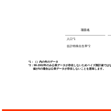
項目名
人口
*1
合計特殊出生率
*2
*1：（）内の年のデータ
*2：98-2002年のみ公表データが存在しないためベイズ推計値で
値が0の場合は公表データが存在しないことを意味します。