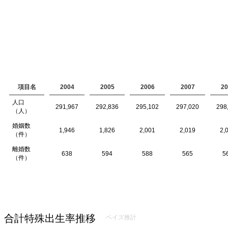
項目名
2004
2005
2006
2007
20
人口
291,967
292,836
295,102
297,020
298
（人）
婚姻数
1,946
1,826
2,001
2,019
2,
（件）
離婚数
638
594
588
565
5
（件）
合計特殊出生率推移
ベイズ推計