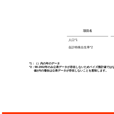
項目名
人口
*1
合計特殊出生率
*2
*1：（）内の年のデータ
*2：98-2002年のみ公表データが存在しないためベイズ推計値で
値が0の場合は公表データが存在しないことを意味します。