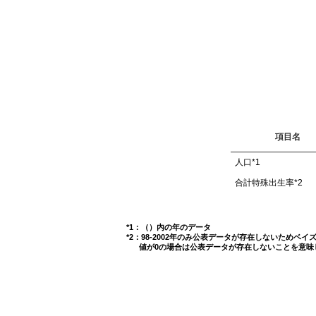
項目名
人口
*1
合計特殊出生率
*2
*1：（）内の年のデータ
*2：98-2002年のみ公表データが存在しないためベ
値が0の場合は公表データが存在しないことを意味