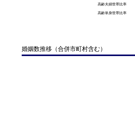
高齢夫婦世帯比率
高齢単身世帯比率
婚姻数推移（合併市町村含む）