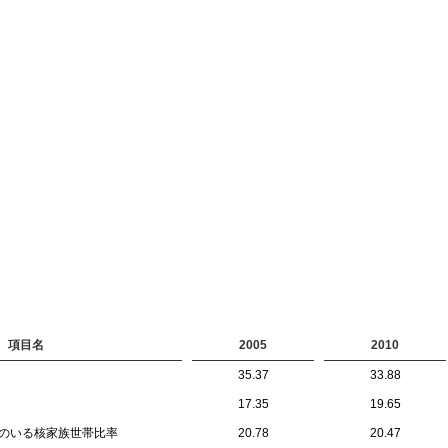
項目名
2005
2010
35.37
33.88
17.35
19.65
員のいる核家族世帯比率
20.78
20.47