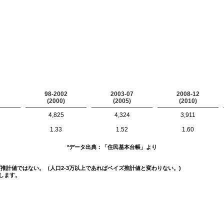
98-2002
2003-07
2008-12
(2000)
(2005)
(2010)
4,825
4,324
3,911
1.33
1.52
1.60
*データ出典：「住民基本台帳」より
イズ推計値ではない。（人口2-3万以上であればベイズ推計値と変わりない。)
します。