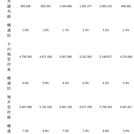
方
譲
805,029
845,252
1,454,884
1,921,277
2,655,103
949,082
与
税
構
成
1.0%
1.0%
1.7%
2.2%
3.2%
1.2%
比
そ
の
他
4,759,300
4,877,439
5,507,690
5,322,562
5,148,677
4,270,948
交
付
金
構
成
6.0%
5.9%
6.4%
6.0%
6.2%
5.3%
比
地
方
交
5,847,088
5,741,530
6,497,106
6,477,258
5,756,203
4,047,617
付
税
構
成
7.3%
6.9%
7.5%
7.3%
6.9%
5.0%