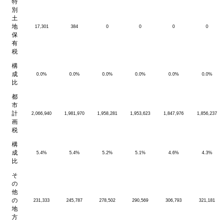
特
別
土
地
17,301
384
0
0
0
0
保
有
税
構
成
0.0%
0.0%
0.0%
0.0%
0.0%
0.0%
比
都
市
計
2,066,940
1,981,970
1,958,281
1,953,623
1,847,976
1,856,237
画
税
構
成
5.4%
5.4%
5.2%
5.1%
4.6%
4.3%
比
そ
の
他
の
231,333
245,787
278,502
290,569
306,793
321,181
地
方