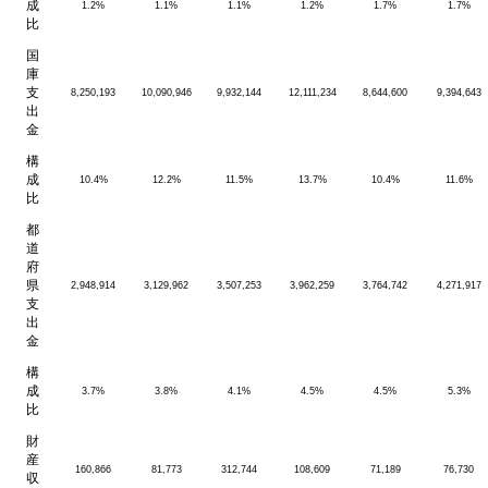
成
1.2%
1.1%
1.1%
1.2%
1.7%
1.7%
比
国
庫
支
8,250,193
10,090,946
9,932,144
12,111,234
8,644,600
9,394,643
出
金
構
成
10.4%
12.2%
11.5%
13.7%
10.4%
11.6%
比
都
道
府
県
2,948,914
3,129,962
3,507,253
3,962,259
3,764,742
4,271,917
支
出
金
構
成
3.7%
3.8%
4.1%
4.5%
4.5%
5.3%
比
財
産
160,866
81,773
312,744
108,609
71,189
76,730
収