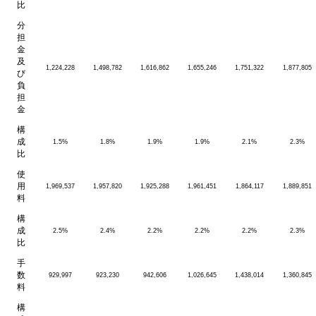
比
分
担
金
及
1,224,228
1,498,782
1,616,862
1,655,246
1,751,322
1,877,805
び
負
担
金
構
成
1.5%
1.8%
1.9%
1.9%
2.1%
2.3%
比
使
用
1,969,537
1,957,820
1,925,288
1,961,451
1,864,117
1,889,851
料
構
成
2.5%
2.4%
2.2%
2.2%
2.2%
2.3%
比
手
数
929,997
923,230
942,606
1,026,645
1,438,014
1,360,845
料
構