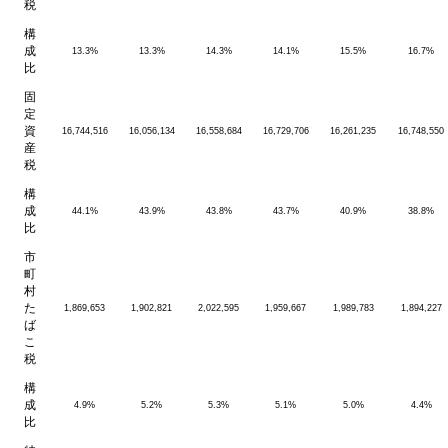
税
構
成
13.3%
13.3%
14.3%
14.1%
15.5%
16.7%
比
固
定
資
16,744,516
16,056,134
16,558,684
16,729,706
16,261,235
16,748,550
産
税
構
成
44.1%
43.9%
43.8%
43.7%
40.9%
38.8%
比
市
町
村
た
1,869,653
1,902,821
2,022,595
1,959,667
1,989,783
1,894,227
ば
こ
税
構
成
4.9%
5.2%
5.3%
5.1%
5.0%
4.4%
比