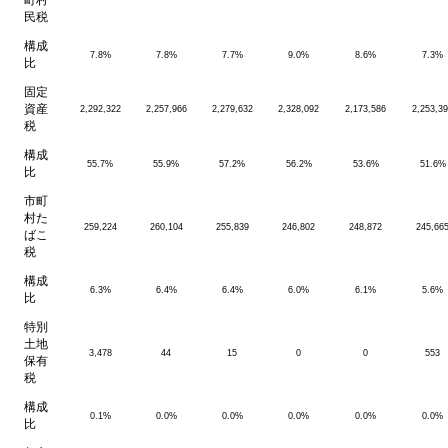
民税
構成
7.8%
7.8%
7.7%
9.0%
8.6%
7.3%
比
固定
資産
2,292,322
2,257,966
2,279,632
2,328,092
2,173,586
2,253,3
税
構成
55.7%
55.9%
57.2%
56.2%
53.6%
51.6%
比
市町
村た
259,224
260,104
255,839
246,802
248,872
245,66
ばこ
税
構成
6.3%
6.4%
6.4%
6.0%
6.1%
5.6%
比
特別
土地
3,478
44
15
0
0
553
保有
税
構成
0.1%
0.0%
0.0%
0.0%
0.0%
0.0%
比