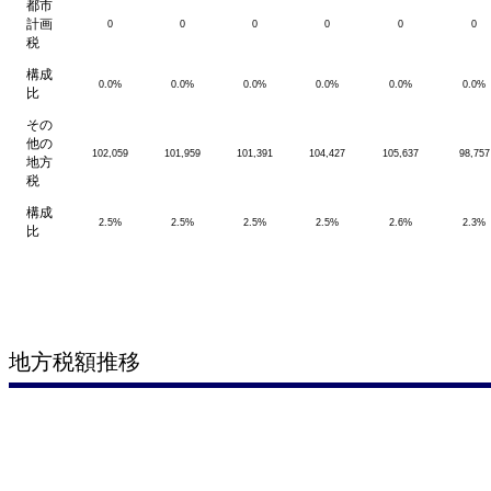
都市
計画
0
0
0
0
0
0
税
構成
0.0%
0.0%
0.0%
0.0%
0.0%
0.0%
比
その
他の
102,059
101,959
101,391
104,427
105,637
98,757
地方
税
構成
2.5%
2.5%
2.5%
2.5%
2.6%
2.3%
比
地方税額推移