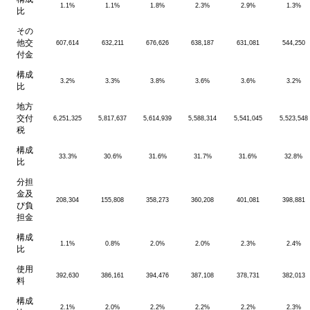
1.1%
1.1%
1.8%
2.3%
2.9%
1.3%
比
その
他交
607,614
632,211
676,626
638,187
631,081
544,250
付金
構成
3.2%
3.3%
3.8%
3.6%
3.6%
3.2%
比
地方
交付
6,251,325
5,817,637
5,614,939
5,588,314
5,541,045
5,523,548
税
構成
33.3%
30.6%
31.6%
31.7%
31.6%
32.8%
比
分担
金及
208,304
155,808
358,273
360,208
401,081
398,881
び負
担金
構成
1.1%
0.8%
2.0%
2.0%
2.3%
2.4%
比
使用
392,630
386,161
394,476
387,108
378,731
382,013
料
構成
2.1%
2.0%
2.2%
2.2%
2.2%
2.3%