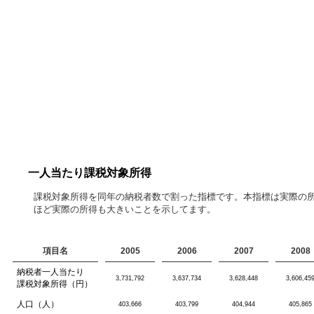
一人当たり課税対象所得
課税対象所得を同年の納税者数で割った指標です。本指標は実際の
ほど実際の所得も大きいことを示してます。
項目名
2005
2006
2007
2008
納税者一人当たり
3,731,792
3,637,734
3,628,448
3,606,45
課税対象所得（円）
人口（人）
403,666
403,799
404,944
405,865