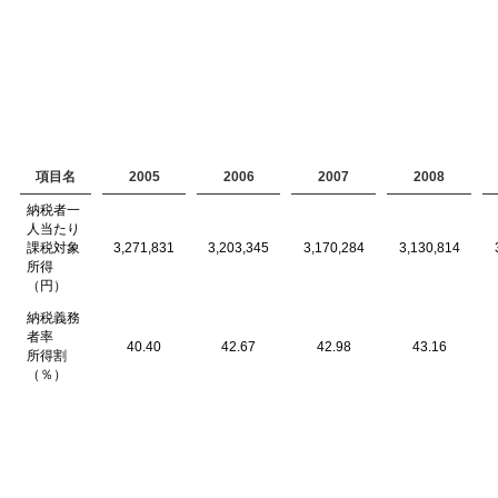
項目名
2005
2006
2007
2008
納税者一
人当たり
課税対象
3,271,831
3,203,345
3,170,284
3,130,814
所得
（円）
納税義務
者率
40.40
42.67
42.98
43.16
所得割
（％）