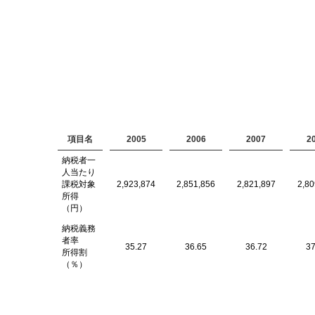
項目名
2005
2006
2007
2
納税者一
人当たり
課税対象
2,923,874
2,851,856
2,821,897
2,80
所得
（円）
納税義務
者率
35.27
36.65
36.72
37
所得割
（％）