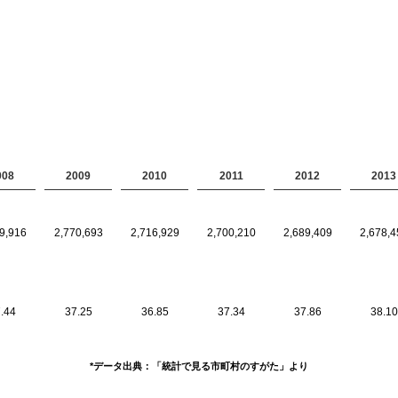
008
2009
2010
2011
2012
2013
9,916
2,770,693
2,716,929
2,700,210
2,689,409
2,678,4
.44
37.25
36.85
37.34
37.86
38.10
*データ出典：「統計で見る市町村のすがた」より