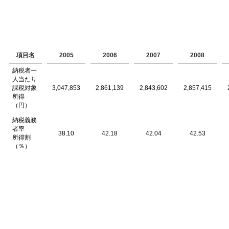
項目名
2005
2006
2007
2008
納税者一
人当たり
課税対象
3,047,853
2,861,139
2,843,602
2,857,415
所得
（円）
納税義務
者率
38.10
42.18
42.04
42.53
所得割
（％）