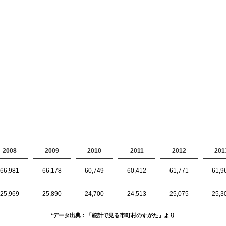
2008
2009
2010
2011
2012
201
66,981
66,178
60,749
60,412
61,771
61,9
25,969
25,890
24,700
24,513
25,075
25,3
*データ出典：「統計で見る市町村のすがた」より