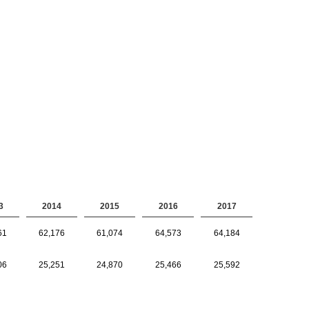
3
2014
2015
2016
2017
61
62,176
61,074
64,573
64,184
06
25,251
24,870
25,466
25,592