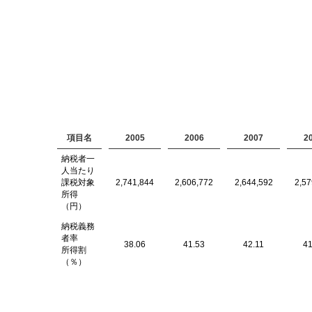
項目名
2005
2006
2007
2
納税者一
人当たり
課税対象
2,741,844
2,606,772
2,644,592
2,57
所得
（円）
納税義務
者率
38.06
41.53
42.11
41
所得割
（％）