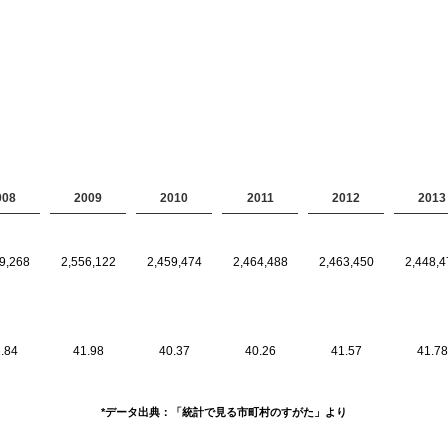
008
2009
2010
2011
2012
2013
9,268
2,556,122
2,459,474
2,464,488
2,463,450
2,448,4
.84
41.98
40.37
40.26
41.57
41.78
*データ出典：「統計で見る市町村のすがた」より