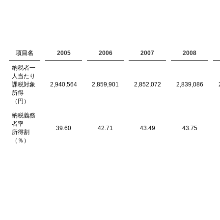
項目名
2005
2006
2007
2008
納税者一
人当たり
課税対象
2,940,564
2,859,901
2,852,072
2,839,086
所得
（円）
納税義務
者率
39.60
42.71
43.49
43.75
所得割
（％）