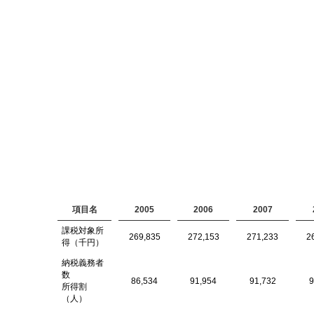
項目名
2005
2006
2007
課税対象所
269,835
272,153
271,233
2
得（千円）
納税義務者
数
86,534
91,954
91,732
9
所得割
（人）