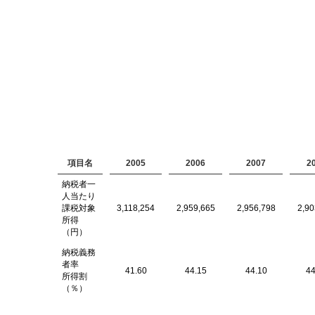
項目名
2005
2006
2007
2
納税者一
人当たり
課税対象
3,118,254
2,959,665
2,956,798
2,90
所得
（円）
納税義務
者率
41.60
44.15
44.10
44
所得割
（％）