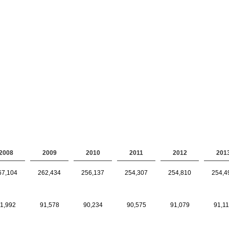
2008
2009
2010
2011
2012
201
67,104
262,434
256,137
254,307
254,810
254,4
1,992
91,578
90,234
90,575
91,079
91,1