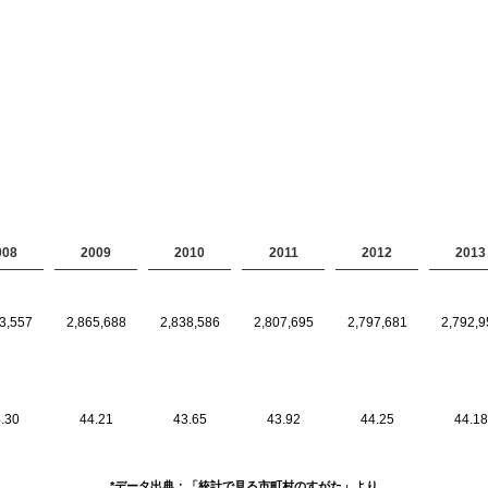
008
2009
2010
2011
2012
2013
3,557
2,865,688
2,838,586
2,807,695
2,797,681
2,792,9
.30
44.21
43.65
43.92
44.25
44.18
*データ出典：「統計で見る市町村のすがた」より