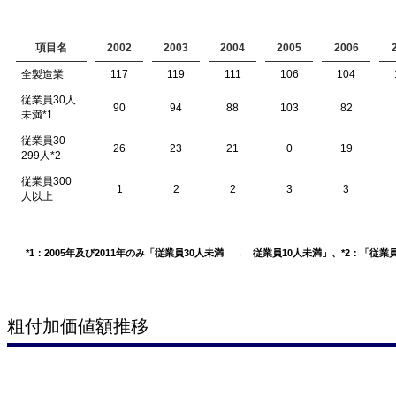
項目名
2002
2003
2004
2005
2006
全製造業
117
119
111
106
104
従業員30人
90
94
88
103
82
未満
*1
従業員30-
26
23
21
0
19
299人
*2
従業員300
1
2
2
3
3
人以上
*1：2005年及び2011年のみ「従業員30人未満 → 従業員10人未満」、*2：「従業員3
粗付加価値額推移