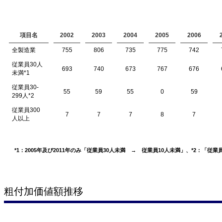
項目名
2002
2003
2004
2005
2006
全製造業
755
806
735
775
742
従業員30人
693
740
673
767
676
未満
*1
従業員30-
55
59
55
0
59
299人
*2
従業員300
7
7
7
8
7
人以上
*1：2005年及び2011年のみ「従業員30人未満 → 従業員10人未満」、*2：「従業員3
粗付加価値額推移