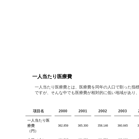
一人当たり医療費
一人当たり医療費とは、医療費を同年の人口で割った指
ですが、そんな中でも医療費が相対的に低い地域があり、
項目名
2000
2001
2002
2003
一人当たり医
療費
362,859
365,300
358,146
360,845
3
（円）