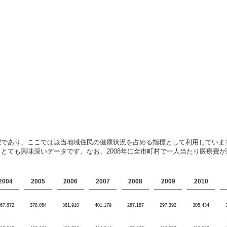
標であり、ここでは該当地域住民の健康状況を占める指標として利用していま
とても興味深いデータです。なお、2008年に全市町村で一人当たり医療費
2004
2005
2006
2007
2008
2009
2010
67,872
378,054
381,910
401,179
287,187
297,392
305,434