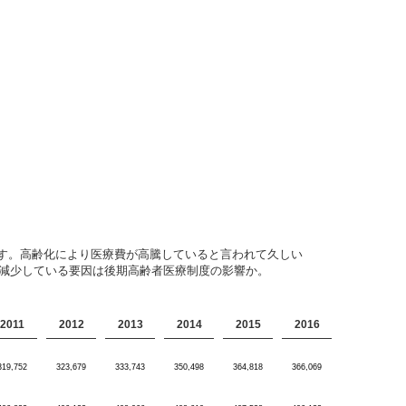
す。高齢化により医療費が高騰していると言われて久しい
が減少している要因は後期高齢者医療制度の影響か。
2011
2012
2013
2014
2015
2016
319,752
323,679
333,743
350,498
364,818
366,069