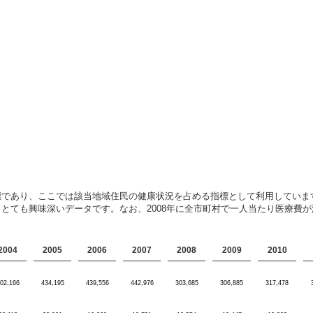
標であり、ここでは該当地域住民の健康状況を占める指標として利用していま
とても興味深いデータです。なお、2008年に全市町村で一人当たり医療費
2004
2005
2006
2007
2008
2009
2010
02,166
434,195
439,556
442,976
303,685
306,885
317,478