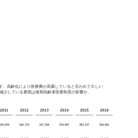
す。高齢化により医療費が高騰していると言われて久しい
が減少している要因は後期高齢者医療制度の影響か。
2011
2012
2013
2014
2015
2016
328,459
346,723
347,306
354,967
383,107
394,891