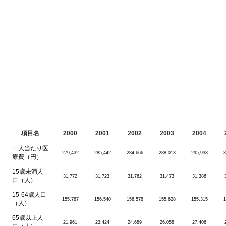
項目名
2000
2001
2002
2003
2004
一人当たり医
279,432
285,442
284,666
288,013
295,933
3
療費（円）
15歳未満人
31,772
31,723
31,762
31,473
31,386
口（人）
15-64歳人口
155,787
156,540
156,578
155,628
155,315
1
（人）
65歳以上人
21,961
23,424
24,689
26,058
27,406