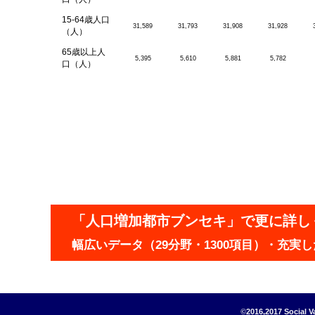
15-64歳人口
31,589
31,793
31,908
31,928
（人）
65歳以上人
5,395
5,610
5,881
5,782
口（人）
「人口増加都市ブンセキ」で更に詳し
幅広いデータ（29分野・1300項目）・充
2016,2017 Social 
©