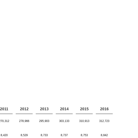
2011
2012
2013
2014
2015
2016
270,312
278,966
295,903
303,133
310,913
312,723
8,420
8,529
8,733
8,737
8,753
8,842