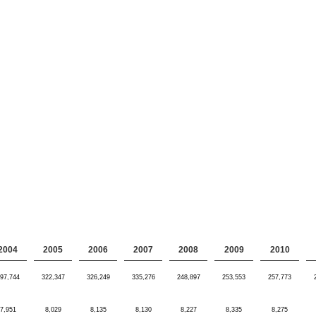
2004
2005
2006
2007
2008
2009
2010
97,744
322,347
326,249
335,276
248,897
253,553
257,773
7,951
8,029
8,135
8,130
8,227
8,335
8,275