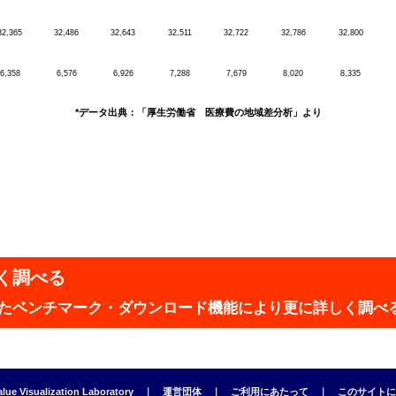
32,365
32,486
32,643
32,511
32,722
32,786
32,800
6,358
6,576
6,926
7,288
7,679
8,020
8,335
*データ出典：「厚生労働省 医療費の地域差分析」より
く調べる
実したベンチマーク・ダウンロード機能により更に詳しく調べ
Value Visualization Laboratory ｜
運営団体
｜
ご利用にあたって
｜
このサイトに