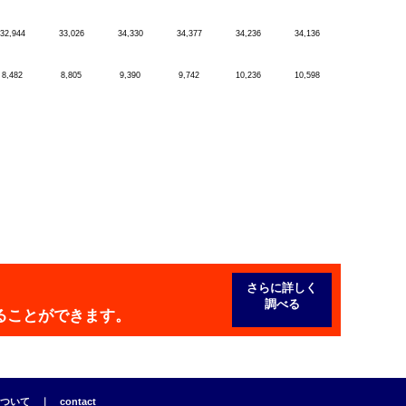
32,944
33,026
34,330
34,377
34,236
34,136
8,482
8,805
9,390
9,742
10,236
10,598
さらに詳しく
調べる
ることができます。
ついて
｜
contact