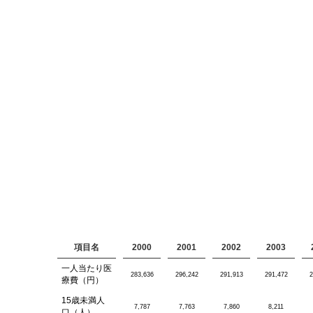
項目名
2000
2001
2002
2003
一人当たり医
283,636
296,242
291,913
291,472
2
療費（円）
15歳未満人
7,787
7,763
7,860
8,211
口（人）