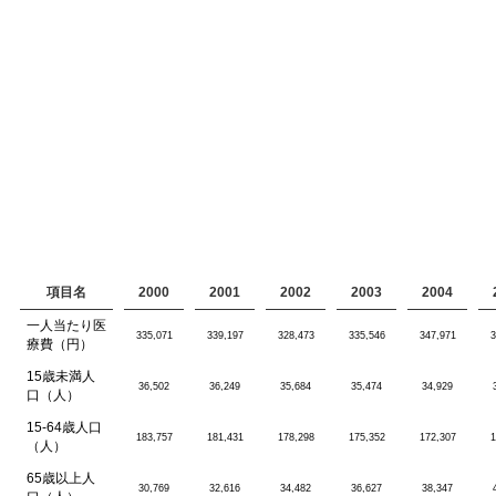
項目名
2000
2001
2002
2003
2004
一人当たり医
335,071
339,197
328,473
335,546
347,971
3
療費（円）
15歳未満人
36,502
36,249
35,684
35,474
34,929
口（人）
15-64歳人口
183,757
181,431
178,298
175,352
172,307
1
（人）
65歳以上人
30,769
32,616
34,482
36,627
38,347