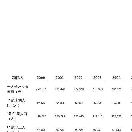
項目名
2000
2001
2002
2003
2004
一人当たり医
472,177
481,478
477,948
478,053
487,375
5
療費（円）
15歳未満人
50,521
49,983
49,873
49,336
48,785
口（人）
15-64歳人口
229,862
230,279
230,023
229,113
228,752
2
（人）
65歳以上人
62,445
64,220
65,779
67,447
68,443