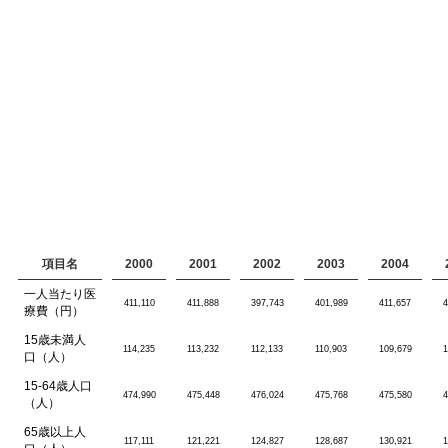
項目名
2000
2001
2002
2003
2004
一人当たり医
411,110
411,888
397,743
401,989
411,657
4
療費（円）
15歳未満人
114,235
113,232
112,133
110,903
109,679
1
口（人）
15-64歳人口
474,990
475,448
476,024
475,768
475,580
4
（人）
65歳以上人
117,111
121,221
124,827
128,687
130,921
1