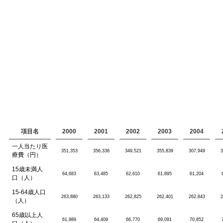
項目名
2000
2001
2002
2003
2004
一人当たり医
351,353
356,336
349,521
355,839
307,949
3
療費（円）
15歳未満人
64,683
63,485
62,610
61,895
61,204
口（人）
15-64歳人口
263,880
263,133
262,825
262,401
262,843
2
（人）
65歳以上人
61,989
64,409
66,770
69,091
70,852