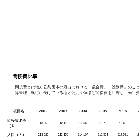
間接費比率
間接費とは地方公共団体の歳出における「議会費」「総務費」のこ
算管理・執行に長けている地方公共団体ほど間接費を圧縮し、民生
項目名
2002
2003
2004
2005
2006
間接費比率
13.55
12.17
17.66
13.75
12.62
（％）
人口（人）
213,029
213,159
214,107
215,504
217,581
2