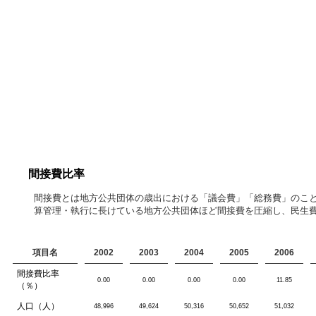
間接費比率
間接費とは地方公共団体の歳出における「議会費」「総務費」のこ
算管理・執行に長けている地方公共団体ほど間接費を圧縮し、民生
項目名
2002
2003
2004
2005
2006
間接費比率
0.00
0.00
0.00
0.00
11.85
（％）
人口（人）
48,996
49,624
50,316
50,652
51,032