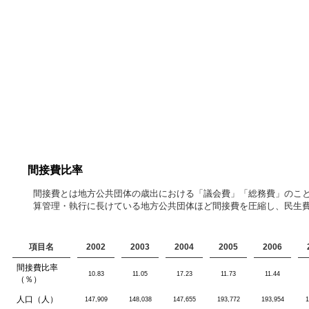
間接費比率
間接費とは地方公共団体の歳出における「議会費」「総務費」のこ
算管理・執行に長けている地方公共団体ほど間接費を圧縮し、民生
項目名
2002
2003
2004
2005
2006
間接費比率
10.83
11.05
17.23
11.73
11.44
（％）
人口（人）
147,909
148,038
147,655
193,772
193,954
1