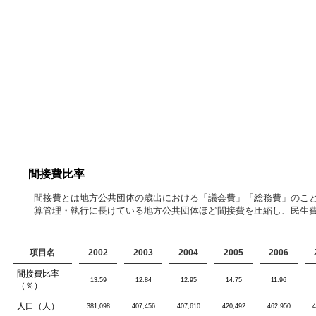
間接費比率
間接費とは地方公共団体の歳出における「議会費」「総務費」のこ
算管理・執行に長けている地方公共団体ほど間接費を圧縮し、民生
項目名
2002
2003
2004
2005
2006
間接費比率
13.59
12.84
12.95
14.75
11.96
（％）
人口（人）
381,098
407,456
407,610
420,492
462,950
4