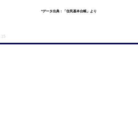
*データ出典：「住民基本台帳」より
s 15