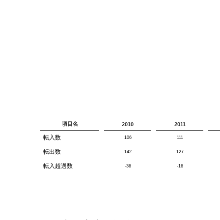
項目名
2010
2011
転入数
106
111
転出数
142
127
転入超過数
-36
-16