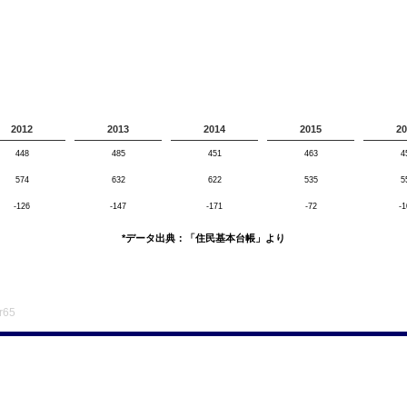
2012
2013
2014
2015
20
448
485
451
463
4
574
632
622
535
5
-126
-147
-171
-72
-1
*データ出典：「住民基本台帳」より
r65