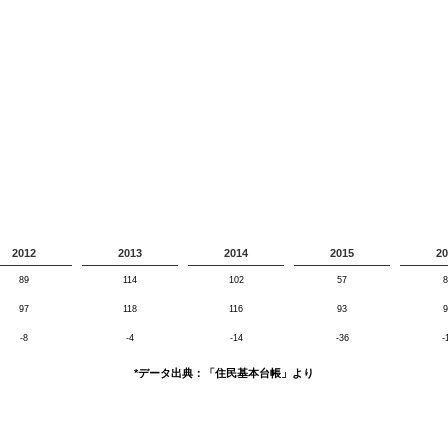
2012
2013
2014
2015
20
89
114
102
57
8
97
118
116
93
9
-8
-4
-14
-36
-
*データ出典：「住民基本台帳」より