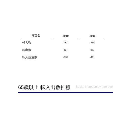
項目名
2010
2011
転入数
482
476
転出数
617
577
転入超過数
-135
-101
65歳以上 転入出数推移
Social increase by age ove