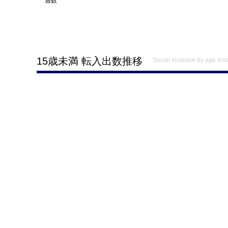
過数
15歳未満 転入出数推移
Social increase by age les