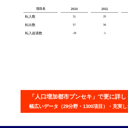
項目名
2010
2011
転入数
31
35
転出数
57
36
転入超過数
-26
-1
「人口増加都市ブンセキ」で更に詳し
幅広いデータ（29分野・1300項目）・充