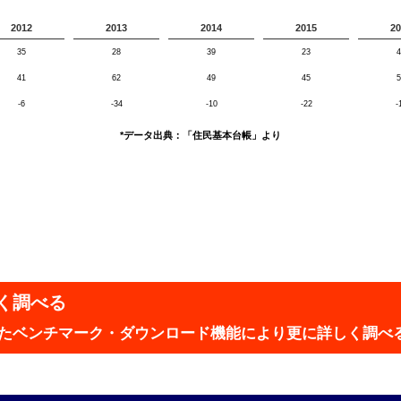
2012
2013
2014
2015
20
35
28
39
23
4
41
62
49
45
5
-6
-34
-10
-22
-
*データ出典：「住民基本台帳」より
く調べる
実したベンチマーク・ダウンロード機能により更に詳しく調べ