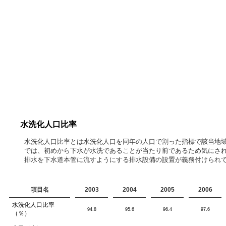
水洗化人口比率
水洗化人口比率とは水洗化人口を同年の人口で割った指標で該当地
では、初めから下水が水洗であることが当たり前であるため気にさ
排水を下水道本管に流すようにする排水設備の設置が義務付けられて
項目名
2003
2004
2005
2006
水洗化人口比率
94.8
95.6
96.4
97.6
（％）