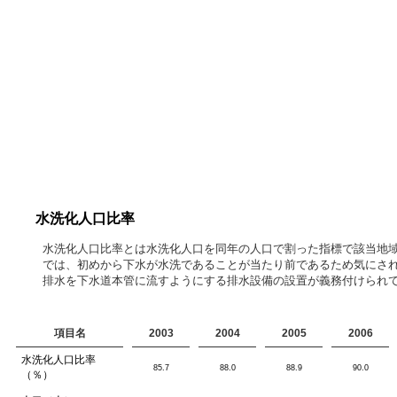
水洗化人口比率
水洗化人口比率とは水洗化人口を同年の人口で割った指標で該当地
では、初めから下水が水洗であることが当たり前であるため気にさ
排水を下水道本管に流すようにする排水設備の設置が義務付けられて
項目名
2003
2004
2005
2006
水洗化人口比率
85.7
88.0
88.9
90.0
（％）