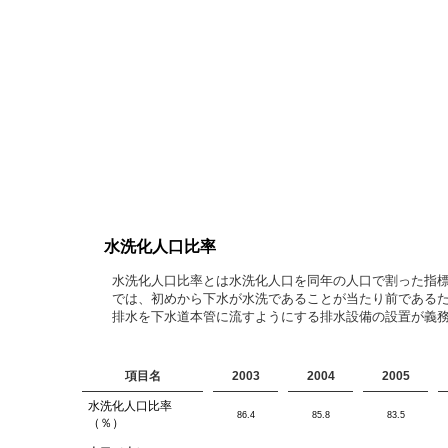
水洗化人口比率
水洗化人口比率とは水洗化人口を同年の人口で割った指
では、初めから下水が水洗であることが当たり前である
排水を下水道本管に流すようにする排水設備の設置が義務
項目名
2003
2004
2005
水洗化人口比率
86.4
85.8
83.5
（％）