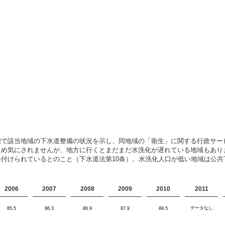
標で該当地域の下水道整備の状況を示し、同地域の「衛生」に関する行政サー
ため気にされませんが、地方に行くとまだまだ水洗化が遅れている地域もあり
付けられているとのこと（下水道法第10条）。水洗化人口が低い地域は公
2006
2007
2008
2009
2010
2011
データなし
85.5
86.3
86.9
87.9
89.5