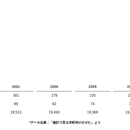
2001
2006
2009
2
301
278
235
2
99
82
74
19,513
19,493
19,369
19
*データ出典：「統計で見る市町村のすがた」より