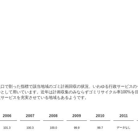
人口で割った指標で該当地域のゴミ計画回収の状況、いわゆる行政サービスの
として用いています。近年は計画収集のみならずゴミリサイクル率100%を
政サービスを充実させている地域もあるようです。
2006
2007
2008
2009
2010
2011
データなし
101.3
100.3
100.0
99.9
99.7