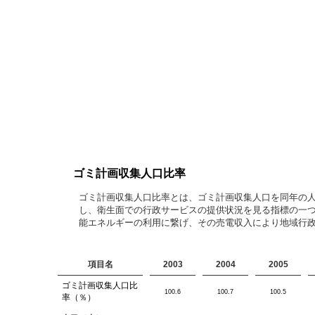
ゴミ計画収集人口比率
ゴミ計画収集人口比率とは、ゴミ計画収集人口を同年の
し、衛生面での行政サービスの提供状況を見る指標の一つ
能エネルギーの利用に繋げ、その売電収入により地域行
項目名
2003
2004
2005
ゴミ計画収集人口比
100.6
100.7
100.5
率（％）