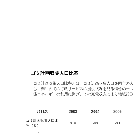
ゴミ計画収集人口比率
ゴミ計画収集人口比率とは、ゴミ計画収集人口を同年の
し、衛生面での行政サービスの提供状況を見る指標の一つ
能エネルギーの利用に繋げ、その売電収入により地域行
項目名
2003
2004
2005
ゴミ計画収集人口比
98.8
98.9
99.1
率（％）