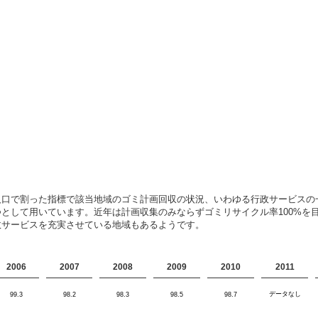
人口で割った指標で該当地域のゴミ計画回収の状況、いわゆる行政サービスの
として用いています。近年は計画収集のみならずゴミリサイクル率100%を
政サービスを充実させている地域もあるようです。
2006
2007
2008
2009
2010
2011
データなし
99.3
98.2
98.3
98.5
98.7