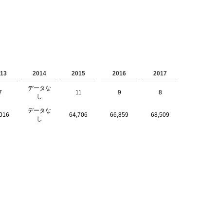
13
2014
2015
2016
2017
データな
7
11
9
8
し
データな
016
64,706
66,859
68,509
し