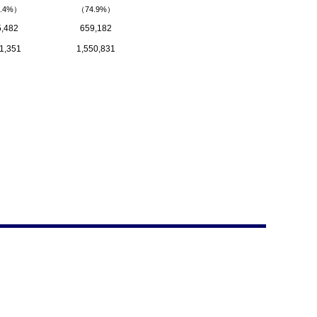
.4%）
（74.9%）
,482
659,182
1,351
1,550,831