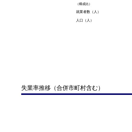
（構成比）
就業者数（人）
人口（人）
失業率推移（合併市町村含む）