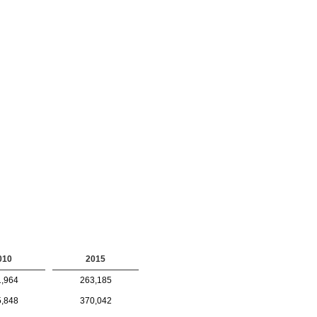
010
2015
,964
263,185
,848
370,042