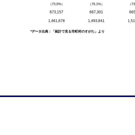
（73.0%）
（76.1%）
（73
673,157
667,301
665
1,461,678
1,493,841
1,51
*データ出典：「統計で見る市町村のすがた」より