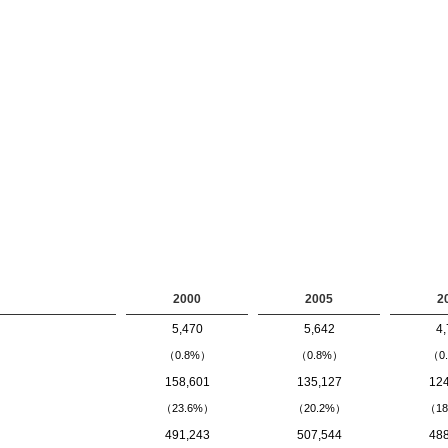
2000
2005
2
5,470
5,642
4,
（0.8%）
（0.8%）
（0
158,601
135,127
124
（23.6%）
（20.2%）
（18
491,243
507,544
488