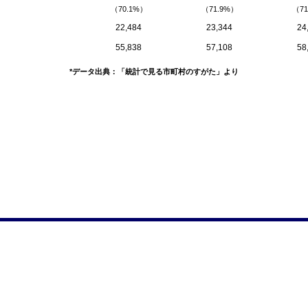
（70.1%）
（71.9%）
（71
22,484
23,344
24
55,838
57,108
58
*データ出典：「統計で見る市町村のすがた」より