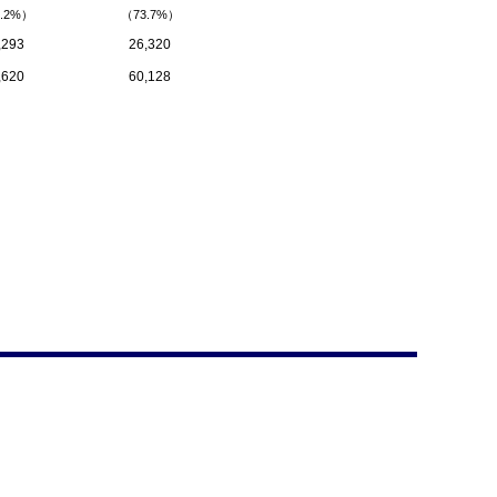
.2%）
（73.7%）
,293
26,320
,620
60,128