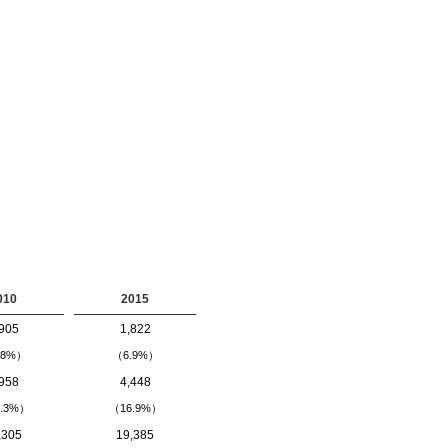
010
2015
905
1,822
.8%）
（6.9%）
958
4,448
.3%）
（16.9%）
,305
19,385