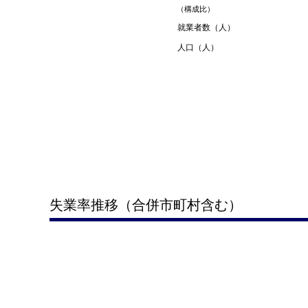
（構成比）
就業者数（人）
人口（人）
失業率推移（合併市町村含む）