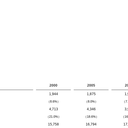
2000
2005
2
1,944
1,875
1,
（8.6%）
（8.0%）
（7
4,713
4,346
3,
（21.0%）
（18.6%）
（16
15,758
16,794
17