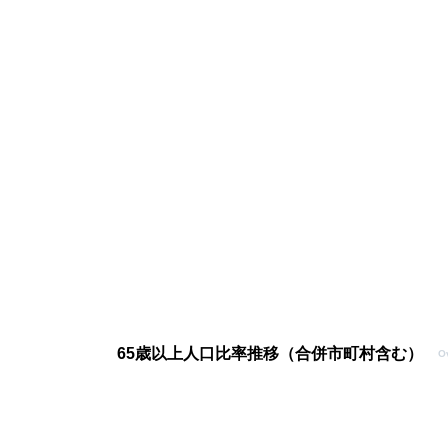
65歳以上人口比率推移（合併市町村含む）
Ov