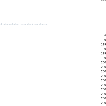
d ratio including merged cities and towns
19
19
19
19
19
20
20
20
20
20
20
20
20
20
20