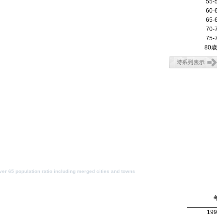
55-
60-
65-
70-
75-
80
er 65 population ratio including merged cities and towns
19