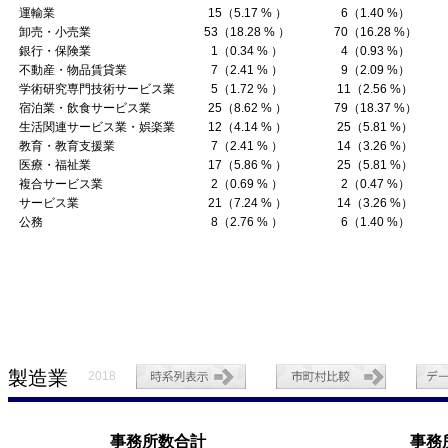
運輸業
15（5.17 % ）
6（1.40 %）
卸売・小売業
53（18.28 % ）
70（16.28 %）
銀行・保険業
1（0.34 % ）
4（0.93 %）
不動産・物品賃貸業
7（2.41 % ）
9（2.09 %）
学術研究専門技術サービス業
5（1.72 % ）
11（2.56 %）
宿泊業・飲食サービス業
25（8.62 % ）
79（18.37 %）
生活関連サービス業・娯楽業
12（4.14 % ）
25（5.81 %）
教育・教育支援業
7（2.41 % ）
14（3.26 %）
医療・福祉業
17（5.86 % ）
25（5.81 %）
複合サービス業
2（0.69 % ）
2（0.47 %）
サービス業
21（7.24 % ）
14（3.26 %）
公務
8（2.76 % ）
6（1.40 %）
製造業
2018
事務所数合計
事務