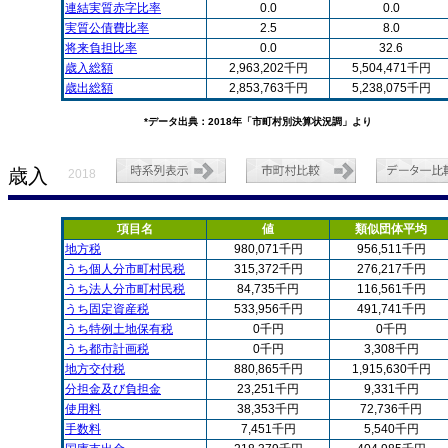
連結実質赤字比率
0.0
0.0
実質公債費比率
2.5
8.0
将来負担比率
0.0
32.6
歳入総額
2,963,202千円
5,504,471千円
歳出総額
2,853,763千円
5,238,075千円
*データ出典：2018年「市町村別決算状況調」より
歳入
2018
項目名
値
類似団体平均
地方税
980,071千円
956,511千円
うち個人分市町村民税
315,372千円
276,217千円
うち法人分市町村民税
84,735千円
116,561千円
うち固定資産税
533,956千円
491,741千円
うち特例土地保有税
0千円
0千円
うち都市計画税
0千円
3,308千円
地方交付税
880,865千円
1,915,630千円
分担金及び負担金
23,251千円
9,331千円
使用料
38,353千円
72,736千円
手数料
7,451千円
5,540千円