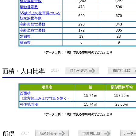
核家族世帯数
1,243
1,263
単独世帯数
478
596
65歳以上の世帯員のいる
620
670
核家族世帯数
高齢夫婦世帯数
290
343
高齢単身世帯数
172
305
婚姻数
19
23
離婚数
6
9
*データ出典：「統計で見る市町村のすがた」より
面積・人口比率
2017
項目名
値
類似団体平均
総面積
15.74㎢
157.25㎢
（北方領土および竹島を除く）
可住地面積
15.74㎢
28.66㎢
*データ出典：「統計で見る市町村のすがた」より
所得
2017