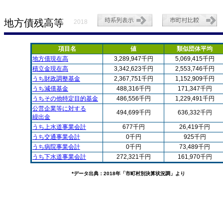
地方債残高等
2018
項目名
値
類似団体平均
地方債現在高
3,289,947千円
5,069,415千円
積立金現在高
3,342,623千円
2,553,746千円
うち財政調整基金
2,367,751千円
1,152,909千円
うち減債基金
488,316千円
171,347千円
うちその他特定目的基金
486,556千円
1,229,491千円
公営企業等に対する
494,699千円
636,332千円
繰出金
うち上水道事業会計
677千円
26,419千円
うち交通事業会計
0千円
925千円
うち病院事業会計
0千円
73,489千円
うち下水道事業会計
272,321千円
161,970千円
*データ出典：2018年「市町村別決算状況調」より