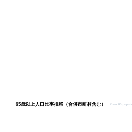
65歳以上人口比率推移（合併市町村含む）
Over 65 popula