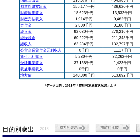
国庫支出金
218,379千円
404,985千円
都道府県支出金
155,177千円
436,620千円
財産運用収入
18,623千円
13,532千円
財産売払収入
1,914千円
9,482千円
寄付金
2,800千円
3,180千円
繰入金
92,080千円
270,216千円
純繰越金
60,222千円
211,348千円
諸収入
63,284千円
132,797千円
公営企業貸付金元利収入
0千円
1,117千円
貸付元利収入
5,280千円
32,262千円
受託事業収入
37,138千円
1,423千円
収益事業収入
0千円
0千円
地方債
240,300千円
513,892千円
*データ出典：2018年「市町村別決算状況調」より
目的別歳出
2018