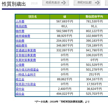
性質別歳出
2018
項目名
値
類似団体平均
人件費
567,683千円
781,530千円
職員総数
60人
91人
物件費
582,586千円
802,122千円
維持補修費
88,925千円
102,668千円
扶助費
204,001千円
390,183千円
補助費等
346,997千円
728,189千円
普通建設事業費
332,097千円
941,790千円
災害復旧事業費
0千円
106,016千円
失業対策事業費
0千円
0千円
公債費
0千円
501,529千円
地方債元利償還金
0千円
501,278千円
一時借入金利子
0千円
251千円
積立金
89,862千円
304,167千円
投資及び出資金
0千円
17,553千円
貸付金
2,400千円
36,624千円
繰出金
494,022千円
525,703千円
*データ出典：2018年「市町村別決算状況調」より