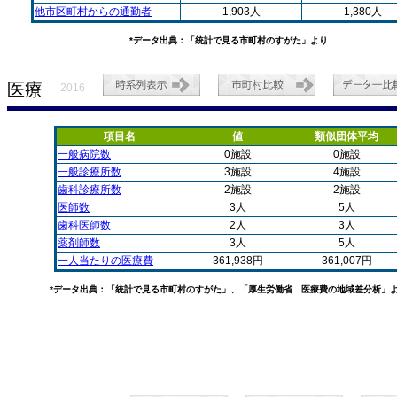
他市区町村からの通勤者
1,903人
1,380人
*データ出典：「統計で見る市町村のすがた」より
医療
2016
項目名
値
類似団体平均
一般病院数
0施設
0施設
一般診療所数
3施設
4施設
歯科診療所数
2施設
2施設
医師数
3人
5人
歯科医師数
2人
3人
薬剤師数
3人
5人
一人当たりの医療費
361,938円
361,007円
*データ出典：「統計で見る市町村のすがた」、「厚生労働省 医療費の地域差分析」