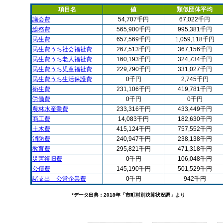
項目名
値
類似団体平均
議会費
54,707千円
67,022千円
総務費
565,900千円
995,381千円
民生費
657,569千円
1,059,118千円
民生費うち社会福祉費
267,513千円
367,156千円
民生費うち老人福祉費
160,193千円
324,734千円
民生費うち児童福祉費
229,790千円
331,027千円
民生費うち生活保護費
0千円
2,745千円
衛生費
231,106千円
419,781千円
労働費
0千円
0千円
農林水産業費
233,316千円
433,449千円
商工費
14,083千円
182,630千円
土木費
415,124千円
757,552千円
消防費
240,947千円
238,138千円
教育費
295,821千円
471,318千円
災害復旧費
0千円
106,048千円
公債費
145,190千円
501,529千円
諸支出 公営企業費
0千円
942千円
*データ出典：2018年「市町村別決算状況調」より