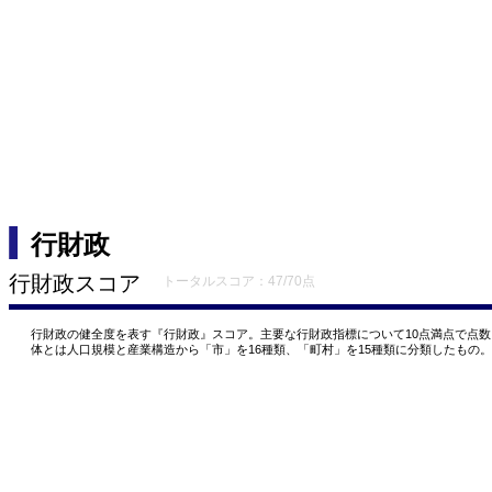
行財政
行財政スコア
トータルスコア：47/70点
行財政の健全度を表す『行財政』スコア。主要な行財政指標について10点満点で点
体とは人口規模と産業構造から「市」を16種類、「町村」を15種類に分類したもの