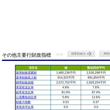
その他主要行財政指標
2018
項目名
値
類似団体平均
基準財政需要額
1,680,236千円
2,530,298千円
基準財政収入額
914,323千円
891,854千円
標準財政規模
2,072,752千円
2,929,254千円
実質収支比率
4.8%
7.6%
経常収支比率
81.0%
87.4%
公債費負担比率
5.8%
12.6%
財政力指数
0.53
0.37
実質赤字比率
0.0
0.0