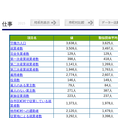
仕事
2015
項目名
値
類似団体平均
労働力人口
3,638人
3,625人
就業者数
3,509人
3,497人
完全失業者数
129人
129人
第一次産業就業者数
398人
418人
第二次産業就業者数
1,141人
1,269人
第三次産業就業者数
1,946人
1,763人
雇用者数
2,774人
2,607人
役員数
146人
149人
雇人のある業主数
79人
84人
雇人のない業主数
271人
387人
家族従業員数
223人
237人
自市区町村で従業している就
1,373人
1,978人
業者数
他市町村への通勤者
2,120人
1,479人
従業地による就業者数
3,292人
3,398人