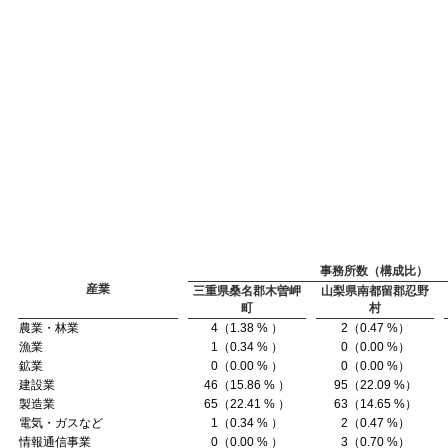
事務所数（構成比）
産業
三重県桑名郡木曽岬
山梨県南都留郡忍野
町
村
農業・林業
4（1.38 % ）
2（0.47 %）
漁業
1（0.34 % ）
0（0.00 %）
鉱業
0（0.00 % ）
0（0.00 %）
建設業
46（15.86 % ）
95（22.09 %）
製造業
65（22.41 % ）
63（14.65 %）
電気・ガスなど
1（0.34 % ）
2（0.47 %）
情報通信事業
0（0.00 % ）
3（0.70 %）