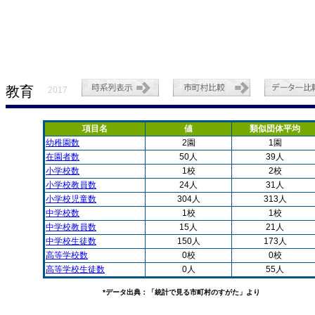
教育
2017
項目名
値
類似団体平均
幼稚園数
2園
1園
在園者数
50人
39人
小学校数
1校
2校
小学校教員数
24人
31人
小学校児童数
304人
313人
中学校数
1校
1校
中学校教員数
15人
21人
中学校生徒数
150人
173人
高等学校数
0校
0校
高等学校生徒数
0人
55人
*データ出典：「統計で見る市町村のすがた」より