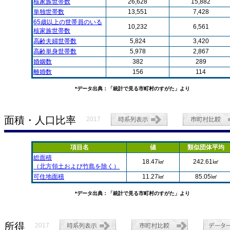
核家族世帯数
26,628
15,882
単独世帯数
13,551
7,428
65歳以上の世帯員のいる
10,232
6,561
核家族世帯数
高齢夫婦世帯数
5,824
3,420
高齢単身世帯数
5,978
2,867
婚姻数
382
289
離婚数
156
114
*データ出典：「統計で見る市町村のすがた」より
面積・人口比率
2017
項目名
値
類似団体平均
総面積
18.47㎢
242.61㎢
（北方領土および竹島を除く）
可住地面積
11.27㎢
85.05㎢
*データ出典：「統計で見る市町村のすがた」より
所得
2017