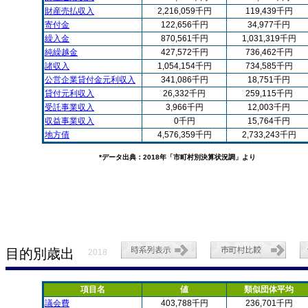
財産売払収入
2,216,059千円
119,439千円
寄付金
122,656千円
34,977千円
繰入金
870,561千円
1,031,319千円
純繰越金
427,572千円
736,462千円
諸収入
1,054,154千円
734,585千円
公営企業貸付金元利収入
341,086千円
18,751千円
貸付元利収入
26,332千円
259,115千円
受託事業収入
3,966千円
12,003千円
収益事業収入
0千円
15,764千円
地方債
4,576,359千円
2,733,243千円
*データ出典：2018年「市町村別決算状況調」より
目的別歳出
2018
項目名
値
類似団体平均
議会費
403,788千円
236,701千円