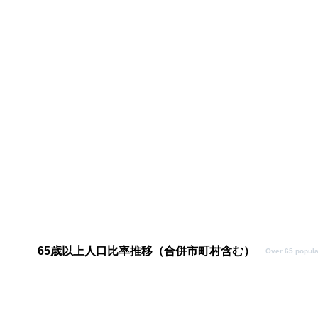
65歳以上人口比率推移（合併市町村含む）
Over 65 popula