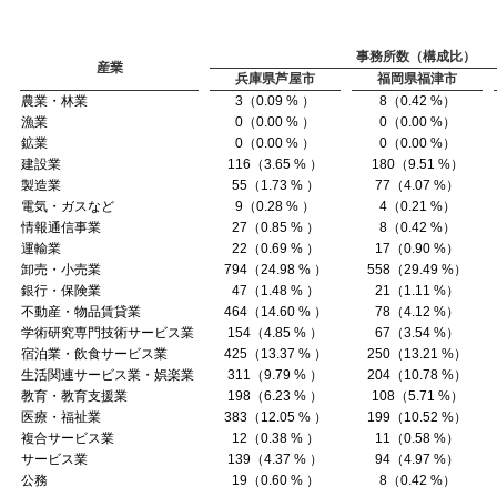
事務所数（構成比）
産業
兵庫県芦屋市
福岡県福津市
農業・林業
3（0.09 % ）
8（0.42 %）
漁業
0（0.00 % ）
0（0.00 %）
鉱業
0（0.00 % ）
0（0.00 %）
建設業
116（3.65 % ）
180（9.51 %）
製造業
55（1.73 % ）
77（4.07 %）
電気・ガスなど
9（0.28 % ）
4（0.21 %）
情報通信事業
27（0.85 % ）
8（0.42 %）
運輸業
22（0.69 % ）
17（0.90 %）
卸売・小売業
794（24.98 % ）
558（29.49 %）
銀行・保険業
47（1.48 % ）
21（1.11 %）
不動産・物品賃貸業
464（14.60 % ）
78（4.12 %）
学術研究専門技術サービス業
154（4.85 % ）
67（3.54 %）
宿泊業・飲食サービス業
425（13.37 % ）
250（13.21 %）
生活関連サービス業・娯楽業
311（9.79 % ）
204（10.78 %）
教育・教育支援業
198（6.23 % ）
108（5.71 %）
医療・福祉業
383（12.05 % ）
199（10.52 %）
複合サービス業
12（0.38 % ）
11（0.58 %）
サービス業
139（4.37 % ）
94（4.97 %）
公務
19（0.60 % ）
8（0.42 %）