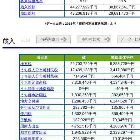
将来負担比率
97.0
38.5
歳入総額
44,277,999千円
30,867,541千円
歳出総額
43,206,918千円
29,691,473千円
*データ出典：2018年「市町村別決算状況調」より
歳入
2018
項目名
値
類似団体平均
地方税
22,703,729千円
9,253,728千円
うち個人分市町村民税
12,439,138千円
3,417,080千円
うち法人分市町村民税
714,954千円
666,464千円
うち固定資産税
7,319,440千円
4,134,346千円
うち特例土地保有税
0千円
40千円
うち都市計画税
1,830,253千円
382,853千円
地方交付税
1,288,438千円
6,144,520千円
分担金及び負担金
282,782千円
135,965千円
使用料
1,302,069千円
369,409千円
手数料
182,928千円
79,345千円
国庫支出金
4,752,516千円
4,208,976千円
都道府県支出金
1,945,828千円
2,329,297千円
財産運用収入
226,560千円
70,018千円