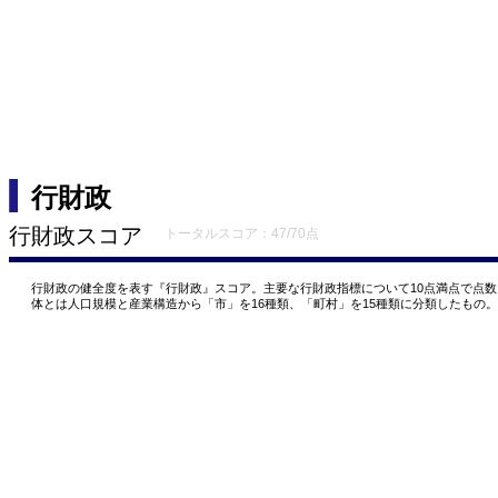
行財政
行財政スコア
トータルスコア：47/70点
行財政の健全度を表す『行財政』スコア。主要な行財政指標について10点満点で点
体とは人口規模と産業構造から「市」を16種類、「町村」を15種類に分類したもの