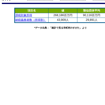
項目名
値
類似団体平均
課税対象所得
268,186百万円
90,116百万円
納税義務者数（所得割）
43,909人
29,891人
*データ出典：「統計で見る市町村のすがた」より