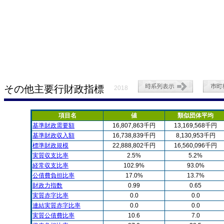
その他主要行財政指標
2018
項目名
値
類似団体平均
基準財政需要額
16,807,863千円
13,169,568千円
基準財政収入額
16,738,839千円
8,130,953千円
標準財政規模
22,888,802千円
16,560,096千円
実質収支比率
2.5%
5.2%
経常収支比率
102.9%
93.0%
公債費負担比率
17.0%
13.7%
財政力指数
0.99
0.65
実質赤字比率
0.0
0.0
連結実質赤字比率
0.0
0.0
実質公債費比率
10.6
7.0