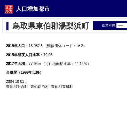
人口増加都市
鳥取県東伯郡湯梨浜町
都道府県
2019年人口
：16,982人（類似団体コード：IV-2）
2015年昼夜人口比率
：79.03
2017年面積
：77.94㎢（可住地面積比率：44.14％）
合併歴（1999年以降）
2004-10-01：
東伯郡羽合町 東伯郡泊村 東伯郡東郷町