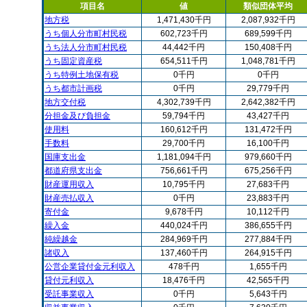
項目名
値
類似団体平均
地方税
1,471,430千円
2,087,932千円
うち個人分市町村民税
602,723千円
689,599千円
うち法人分市町村民税
44,442千円
150,408千円
うち固定資産税
654,511千円
1,048,781千円
うち特例土地保有税
0千円
0千円
うち都市計画税
0千円
29,779千円
地方交付税
4,302,739千円
2,642,382千円
分担金及び負担金
59,794千円
43,427千円
使用料
160,612千円
131,472千円
手数料
29,700千円
16,100千円
国庫支出金
1,181,094千円
979,660千円
都道府県支出金
756,661千円
675,256千円
財産運用収入
10,795千円
27,683千円
財産売払収入
0千円
23,883千円
寄付金
9,678千円
10,112千円
繰入金
440,024千円
386,655千円
純繰越金
284,969千円
277,884千円
諸収入
137,460千円
264,915千円
公営企業貸付金元利収入
478千円
1,655千円
貸付元利収入
18,476千円
42,565千円
受託事業収入
0千円
5,643千円