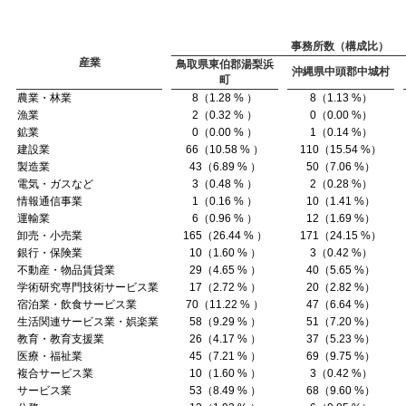
事務所数（構成比）
産業
鳥取県東伯郡湯梨浜
沖縄県中頭郡中城村
町
農業・林業
8（1.28 % ）
8（1.13 %）
漁業
2（0.32 % ）
0（0.00 %）
鉱業
0（0.00 % ）
1（0.14 %）
建設業
66（10.58 % ）
110（15.54 %）
製造業
43（6.89 % ）
50（7.06 %）
電気・ガスなど
3（0.48 % ）
2（0.28 %）
情報通信事業
1（0.16 % ）
10（1.41 %）
運輸業
6（0.96 % ）
12（1.69 %）
卸売・小売業
165（26.44 % ）
171（24.15 %）
銀行・保険業
10（1.60 % ）
3（0.42 %）
不動産・物品賃貸業
29（4.65 % ）
40（5.65 %）
学術研究専門技術サービス業
17（2.72 % ）
20（2.82 %）
宿泊業・飲食サービス業
70（11.22 % ）
47（6.64 %）
生活関連サービス業・娯楽業
58（9.29 % ）
51（7.20 %）
教育・教育支援業
26（4.17 % ）
37（5.23 %）
医療・福祉業
45（7.21 % ）
69（9.75 %）
複合サービス業
10（1.60 % ）
3（0.42 %）
サービス業
53（8.49 % ）
68（9.60 %）