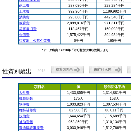
商工費
287,030千円
228,284千円
土木費
992,964千円
1,189,982千円
消防費
293,008千円
442,540千円
教育費
2,899,816千円
971,311千円
災害復旧費
118,457千円
150,093千円
公債費
1,575,422千円
894,984千円
諸支出 公営企業費
0千円
165千円
*データ出典：2018年「市町村別決算状況調」より
性質別歳出
2018
項目名
値
類似団体平均
人件費
1,433,855千円
1,314,881千円
職員総数
175人
153人
物件費
1,033,823千円
1,307,534千円
維持補修費
82,566千円
86,611千円
扶助費
1,644,654千円
1,115,689千円
補助費等
953,859千円
1,310,134千円
普通建設事業費
3,033,946千円
1,512,766千円