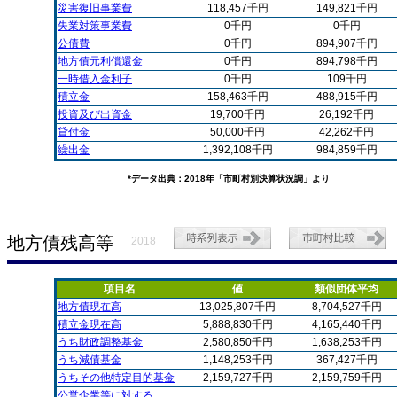
災害復旧事業費
118,457千円
149,821千円
失業対策事業費
0千円
0千円
公債費
0千円
894,907千円
地方債元利償還金
0千円
894,798千円
一時借入金利子
0千円
109千円
積立金
158,463千円
488,915千円
投資及び出資金
19,700千円
26,192千円
貸付金
50,000千円
42,262千円
繰出金
1,392,108千円
984,859千円
*データ出典：2018年「市町村別決算状況調」より
地方債残高等
2018
項目名
値
類似団体平均
地方債現在高
13,025,807千円
8,704,527千円
積立金現在高
5,888,830千円
4,165,440千円
うち財政調整基金
2,580,850千円
1,638,253千円
うち減債基金
1,148,253千円
367,427千円
うちその他特定目的基金
2,159,727千円
2,159,759千円
公営企業等に対する