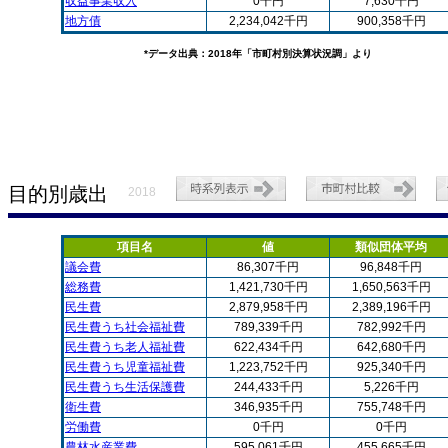
収益事業収入
0千円
7,630千円
地方債
2,234,042千円
900,358千円
*データ出典：2018年「市町村別決算状況調」より
目的別歳出
2018
項目名
値
類似団体平均
議会費
86,307千円
96,848千円
総務費
1,421,730千円
1,650,563千円
民生費
2,879,958千円
2,389,196千円
民生費うち社会福祉費
789,339千円
782,992千円
民生費うち老人福祉費
622,434千円
642,680千円
民生費うち児童福祉費
1,223,752千円
925,340千円
民生費うち生活保護費
244,433千円
5,226千円
衛生費
346,935千円
755,748千円
労働費
0千円
0千円
農林水産業費
595,061千円
455,665千円