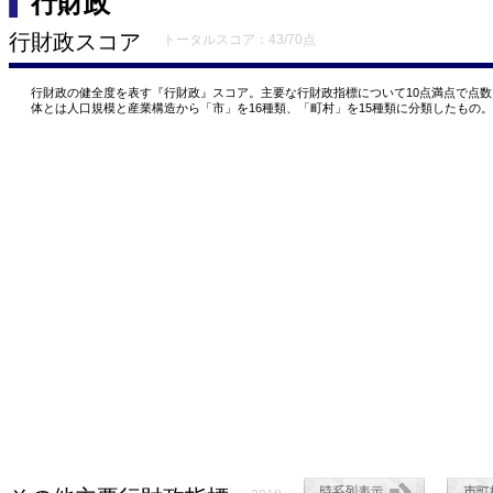
行財政
行財政スコア
トータルスコア：43/70点
行財政の健全度を表す『行財政』スコア。主要な行財政指標について10点満点で点
体とは人口規模と産業構造から「市」を16種類、「町村」を15種類に分類したもの