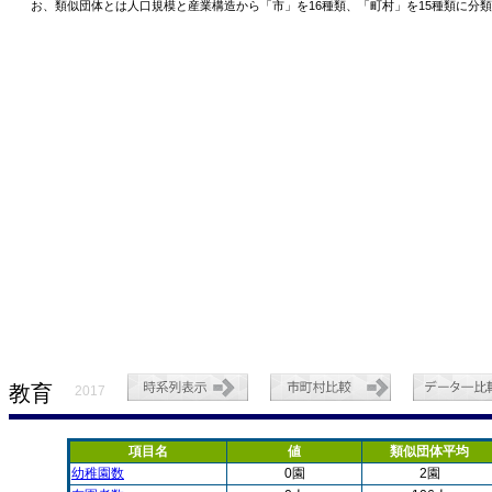
お、類似団体とは人口規模と産業構造から「市」を16種類、「町村」を15種類に分
教育
2017
項目名
値
類似団体平均
幼稚園数
0園
2園