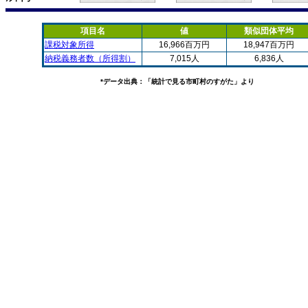
項目名
値
類似団体平均
課税対象所得
16,966百万円
18,947百万円
納税義務者数（所得割）
7,015人
6,836人
*データ出典：「統計で見る市町村のすがた」より