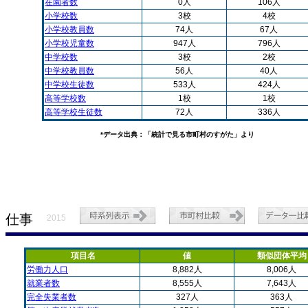
在園者数
0人
106人
小学校数
3校
4校
小学校教員数
74人
67人
小学校児童数
947人
796人
中学校数
3校
2校
中学校教員数
56人
40人
中学校生徒数
533人
424人
高等学校数
1校
1校
高等学校生徒数
72人
336人
*データ出典：「統計で見る市町村のすがた」より
仕事
2015
項目名
値
類似団体平均
労働力人口
8,882人
8,006人
就業者数
8,555人
7,643人
完全失業者数
327人
363人