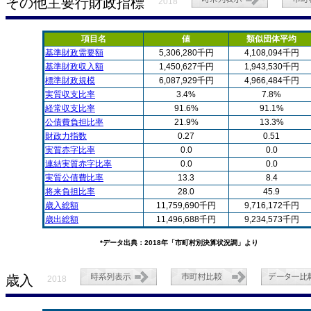
その他主要行財政指標
2018
項目名
値
類似団体平均
基準財政需要額
5,306,280千円
4,108,094千円
基準財政収入額
1,450,627千円
1,943,530千円
標準財政規模
6,087,929千円
4,966,484千円
実質収支比率
3.4%
7.8%
経常収支比率
91.6%
91.1%
公債費負担比率
21.9%
13.3%
財政力指数
0.27
0.51
実質赤字比率
0.0
0.0
連結実質赤字比率
0.0
0.0
実質公債費比率
13.3
8.4
将来負担比率
28.0
45.9
歳入総額
11,759,690千円
9,716,172千円
歳出総額
11,496,688千円
9,234,573千円
*データ出典：2018年「市町村別決算状況調」より
歳入
2018