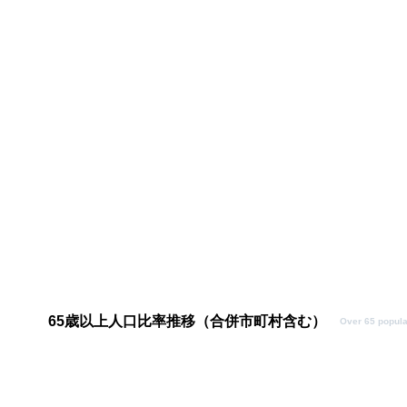
65歳以上人口比率推移（合併市町村含む）
Over 65 popula