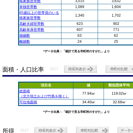
核家族世帯数
3,015
3,632
単独世帯数
1,089
1,604
65歳以上の世帯員のいる
1,340
1,702
核家族世帯数
高齢夫婦世帯数
623
902
高齢単身世帯数
607
771
婚姻数
63
62
離婚数
24
25
*データ出典：「統計で見る市町村のすがた」より
面積・人口比率
2017
項目名
値
類似団体平均
総面積
77.94㎢
119.02㎢
（北方領土および竹島を除く）
可住地面積
34.40㎢
32.68㎢
*データ出典：「統計で見る市町村のすがた」より
所得
2017