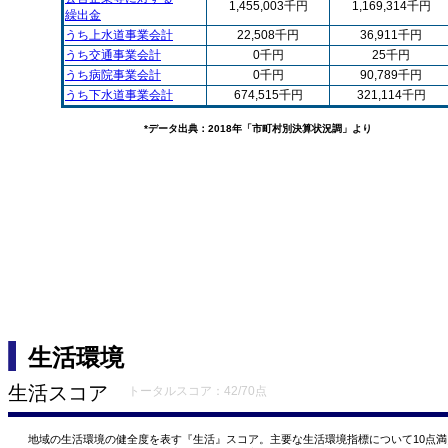
1,455,003千円
1,169,314千円
繰出金
うち上水道事業会計
22,508千円
36,911千円
うち交通事業会計
0千円
25千円
うち病院事業会計
0千円
90,789千円
うち下水道事業会計
674,515千円
321,114千円
*データ出典：2018年「市町村別決算状況調」より
生活環境
生活スコア
トータルスコア：42/70点
地域の生活環境の健全度を表す『生活』スコア。主要な生活環境指標について10点