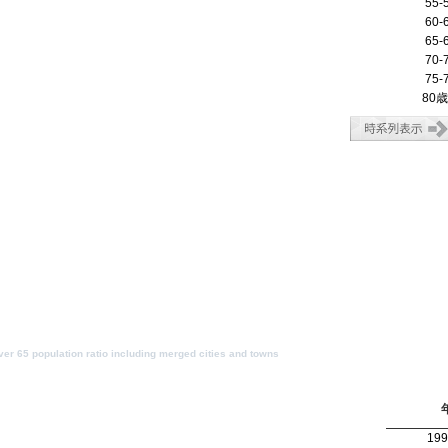
55-
60-
65-
70-
75-
80
er 65 population ratio including merged cities and towns
19