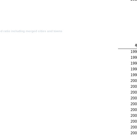
d ratio including merged cities and towns
19
19
19
19
19
20
20
20
20
20
20
20
20
20
20