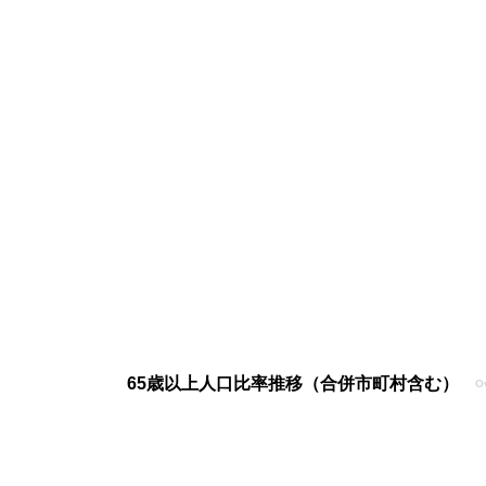
65歳以上人口比率推移（合併市町村含む）
Ov