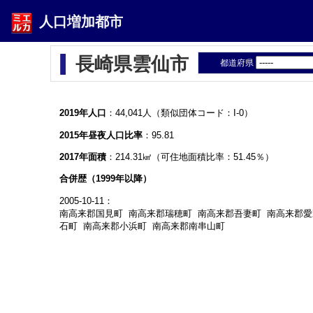
人口増加都市
長崎県雲仙市
都道府県
2019年人口
：44,041人（類似団体コード：I-0）
2015年昼夜人口比率
：95.81
2017年面積
：214.31㎢（可住地面積比率：51.45％）
合併歴（1999年以降）
2005-10-11：
南高来郡国見町 南高来郡瑞穂町 南高来郡吾妻町 南高来郡愛
石町 南高来郡小浜町 南高来郡南串山町