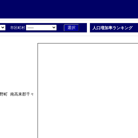
市区町村
人口増加率ランキング
野町 南高来郡千々