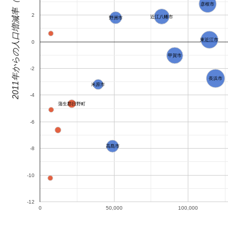
2011年からの人口増減率（%）
彦根市
2
近江八幡市
野洲市
東近江市
0
甲賀市
-2
長浜市
米原市
-4
蒲生郡日野町
-6
高島市
-8
-10
-12
0
50,000
100,000