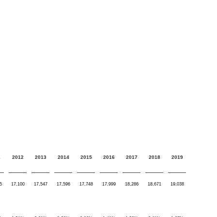
1
2012
2013
2014
2015
2016
2017
2018
2019
5
17,100
17,547
17,596
17,748
17,999
18,286
18,671
19,038