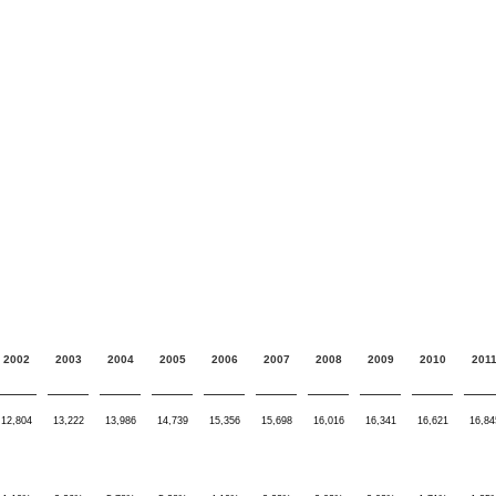
2002
2003
2004
2005
2006
2007
2008
2009
2010
201
12,804
13,222
13,986
14,739
15,356
15,698
16,016
16,341
16,621
16,84