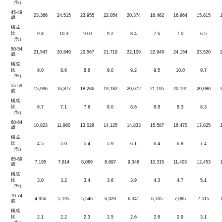
（%）
45-49
23,366
24,515
23,955
22,054
20,374
18,462
16,964
15,815
歳
構成
比
9.8
10.3
10.0
9.2
8.4
7.6
7.0
6.5
（%）
50-54
21,547
20,649
20,567
21,719
22,109
22,949
24,154
23,520
歳
構成
比
9.0
8.6
8.6
9.0
9.2
9.5
10.0
9.7
（%）
55-59
15,996
16,877
18,286
19,182
20,672
21,195
20,191
20,080
歳
構成
比
6.7
7.1
7.6
8.0
8.6
8.8
8.3
8.3
（%）
60-64
10,823
11,960
13,028
14,125
14,833
15,587
16,470
17,825
歳
構成
比
4.5
5.0
5.4
5.9
6.1
6.4
6.8
7.4
（%）
65-69
7,195
7,614
8,069
8,697
9,346
10,315
11,403
12,453
歳
構成
比
3.0
3.2
3.4
3.6
3.9
4.3
4.7
5.1
（%）
70-74
4,956
5,195
5,546
6,020
6,341
6,705
7,085
7,515
歳
構成
比
2.1
2.2
2.3
2.5
2.6
2.8
2.9
3.1