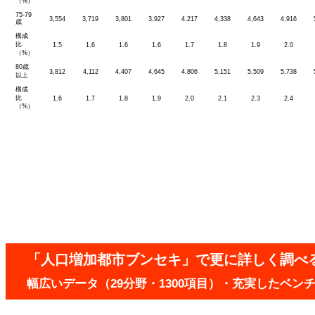
（%）
75-79
3,554
3,719
3,801
3,927
4,217
4,338
4,643
4,916
歳
構成
比
1.5
1.6
1.6
1.6
1.7
1.8
1.9
2.0
（%）
80歳
3,812
4,112
4,407
4,645
4,806
5,151
5,509
5,738
以上
構成
比
1.6
1.7
1.8
1.9
2.0
2.1
2.3
2.4
（%）
「人口増加都市ブンセキ」で更に詳しく調べ
幅広いデータ（29分野・1300項目）・充実したベ