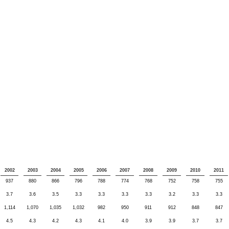
2002
2003
2004
2005
2006
2007
2008
2009
2010
2011
937
880
866
796
788
774
768
752
758
755
3.7
3.6
3.5
3.3
3.3
3.3
3.3
3.2
3.3
3.3
1,114
1,070
1,035
1,032
982
950
911
912
848
847
4.5
4.3
4.2
4.3
4.1
4.0
3.9
3.9
3.7
3.7