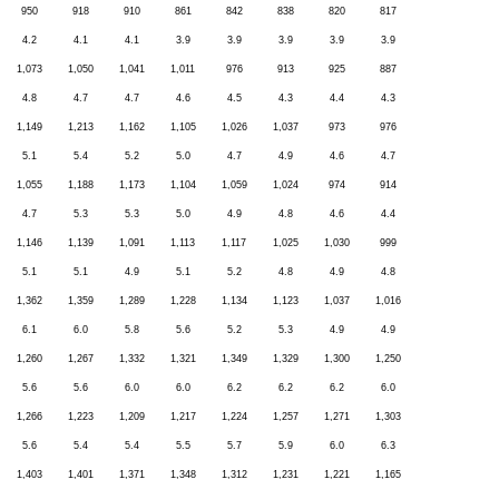
950
918
910
861
842
838
820
817
4.2
4.1
4.1
3.9
3.9
3.9
3.9
3.9
1,073
1,050
1,041
1,011
976
913
925
887
4.8
4.7
4.7
4.6
4.5
4.3
4.4
4.3
1,149
1,213
1,162
1,105
1,026
1,037
973
976
5.1
5.4
5.2
5.0
4.7
4.9
4.6
4.7
1,055
1,188
1,173
1,104
1,059
1,024
974
914
4.7
5.3
5.3
5.0
4.9
4.8
4.6
4.4
1,146
1,139
1,091
1,113
1,117
1,025
1,030
999
5.1
5.1
4.9
5.1
5.2
4.8
4.9
4.8
1,362
1,359
1,289
1,228
1,134
1,123
1,037
1,016
6.1
6.0
5.8
5.6
5.2
5.3
4.9
4.9
1,260
1,267
1,332
1,321
1,349
1,329
1,300
1,250
5.6
5.6
6.0
6.0
6.2
6.2
6.2
6.0
1,266
1,223
1,209
1,217
1,224
1,257
1,271
1,303
5.6
5.4
5.4
5.5
5.7
5.9
6.0
6.3
1,403
1,401
1,371
1,348
1,312
1,231
1,221
1,165