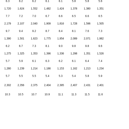
6.3
6.2
6.2
6.1
6.1
5.8
5.8
5.6
1,720
1,624
1,552
1,482
1,424
1,378
1,380
1,351
7.7
7.2
7.0
6.7
6.6
6.5
6.6
6.5
2,179
2,107
2,040
1,909
1,816
1,728
1,596
1,505
9.7
9.4
9.2
8.7
8.4
8.1
7.6
7.3
1,390
1,501
1,623
1,775
1,954
2,089
2,071
1,982
6.2
6.7
7.3
8.1
9.0
9.8
9.8
9.6
1,275
1,325
1,353
1,396
1,336
1,298
1,351
1,526
5.7
5.9
6.1
6.3
6.2
6.1
6.4
7.4
1,280
1,239
1,214
1,186
1,153
1,162
1,213
1,234
5.7
5.5
5.5
5.4
5.3
5.4
5.8
5.9
2,302
2,356
2,375
2,404
2,395
2,407
2,431
2,401
10.3
10.5
10.7
10.9
11.1
11.3
11.5
11.6