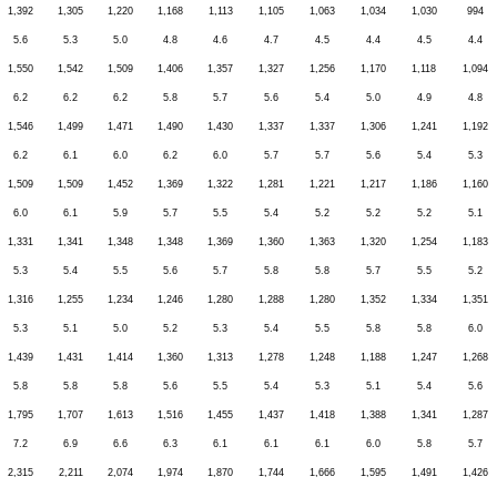
1,392
1,305
1,220
1,168
1,113
1,105
1,063
1,034
1,030
994
5.6
5.3
5.0
4.8
4.6
4.7
4.5
4.4
4.5
4.4
1,550
1,542
1,509
1,406
1,357
1,327
1,256
1,170
1,118
1,094
6.2
6.2
6.2
5.8
5.7
5.6
5.4
5.0
4.9
4.8
1,546
1,499
1,471
1,490
1,430
1,337
1,337
1,306
1,241
1,192
6.2
6.1
6.0
6.2
6.0
5.7
5.7
5.6
5.4
5.3
1,509
1,509
1,452
1,369
1,322
1,281
1,221
1,217
1,186
1,160
6.0
6.1
5.9
5.7
5.5
5.4
5.2
5.2
5.2
5.1
1,331
1,341
1,348
1,348
1,369
1,360
1,363
1,320
1,254
1,183
5.3
5.4
5.5
5.6
5.7
5.8
5.8
5.7
5.5
5.2
1,316
1,255
1,234
1,246
1,280
1,288
1,280
1,352
1,334
1,351
5.3
5.1
5.0
5.2
5.3
5.4
5.5
5.8
5.8
6.0
1,439
1,431
1,414
1,360
1,313
1,278
1,248
1,188
1,247
1,268
5.8
5.8
5.8
5.6
5.5
5.4
5.3
5.1
5.4
5.6
1,795
1,707
1,613
1,516
1,455
1,437
1,418
1,388
1,341
1,287
7.2
6.9
6.6
6.3
6.1
6.1
6.1
6.0
5.8
5.7
2,315
2,211
2,074
1,974
1,870
1,744
1,666
1,595
1,491
1,426